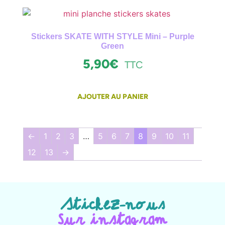
Stickers SKATE WITH STYLE Mini – Purple
Green
5,90
€
TTC
AJOUTER AU PANIER
←
1
2
3
…
5
6
7
8
9
10
11
12
13
→
Stickez-nous
Sur instagram