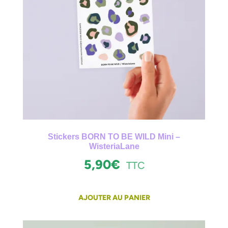
Stickers BORN TO BE WILD Mini –
WisteriaLane
5,90
€
TTC
AJOUTER AU PANIER