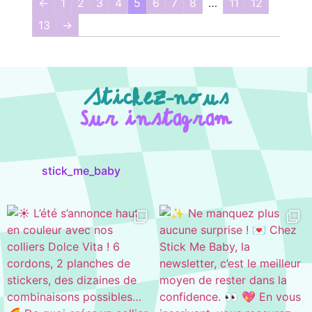
←
1
2
3
4
5
6
7
8
…
11
12
13
→
Stickez-nous
Sur instagram
stick_me_baby