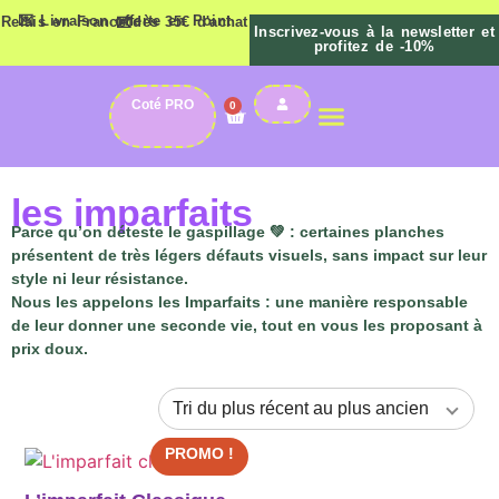
💌 Livraison offerte en Point Relais en France dès 35€ d'achat 💌
Inscrivez-vous à la newsletter et
profitez de -10%
Coté PRO
0
La Boutique
les imparfaits
Parce qu’on déteste le gaspillage 💚 : certaines planches
présentent de très légers défauts visuels, sans impact sur leur
style ni leur résistance.
Nous les appelons les
Imparfaits
: une manière responsable
de leur donner une seconde vie, tout en vous les proposant à
prix doux.
PROMO !