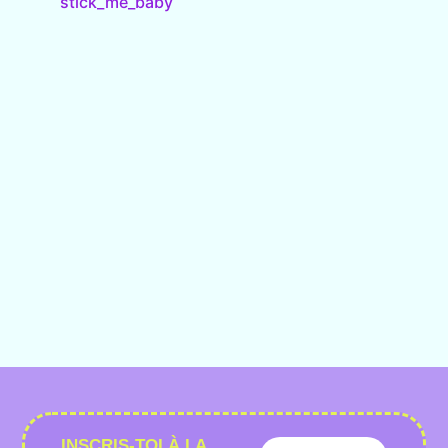
stick_me_baby
INSCRIS-TOI À LA