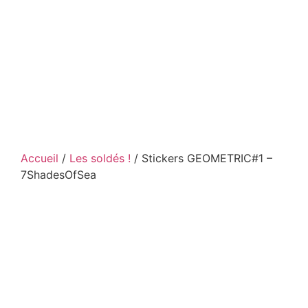
Accueil
/
Les soldés !
/ Stickers GEOMETRIC#1 –
7ShadesOfSea
Stickers GEOMETRIC#1 –
7ShadesOfSea
Plongez dans les profondeurs des océans avec les
stickers ultra-résistants Geometric1 – 7 Shades
of Sea
. Inspirés par les nuances infinies de la mer,
ces
autocollants décoratifs
apportent une touche