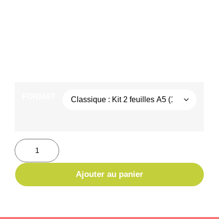
de fraîcheur et de calme à vos objets du quotidien,
que ce soit pour personnaliser vos téléphones,
ordinateurs, carnets ou même pour décorer votre
intérieur. 🌊✨
3,95
€
–
7,45
€
TTC
FORMAT
Ajouter au panier