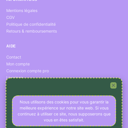
Mentions légales
CGV
Politique de confidentialité
Retours & remboursements
AIDE
Contact
Mon compte
Connexion compte pro
Livraison
CONFIDENTIALITÉ
Nous utilisons des cookies pour vous garantir la
Préférences cookies
meilleure expérience sur notre site web. Si vous
Données personnelles
continuez à utiliser ce site, nous supposerons que
vous en êtes satisfait.
RESSOURCES