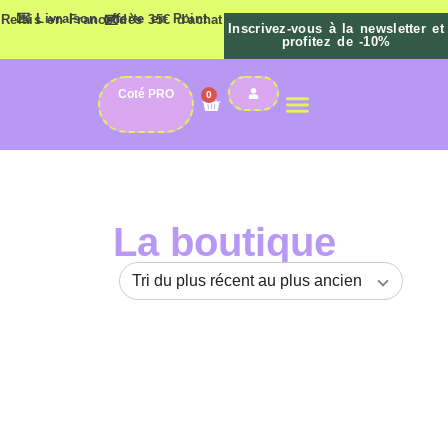
💌 Livraison offerte en Point Relais en France dès 35€ d'achat 💌
Inscrivez-vous à la newsletter et
profitez de -10%
Coté PRO
0
La Boutique
La boutique