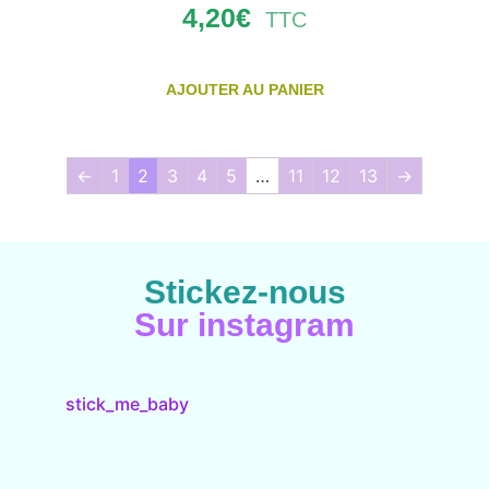
4,20
€
TTC
AJOUTER AU PANIER
←
1
2
3
4
5
…
11
12
13
→
Stickez-nous
Sur instagram
stick_me_baby