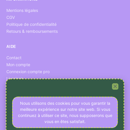
Mentions légales
CGV
Politique de confidentialité
Retours & remboursements
AIDE
Contact
Mon compte
Connexion compte pro
Livraison
CONFIDENTIALITÉ
Nous utilisons des cookies pour vous garantir la
Préférences cookies
meilleure expérience sur notre site web. Si vous
Données personnelles
continuez à utiliser ce site, nous supposerons que
vous en êtes satisfait.
RESSOURCES