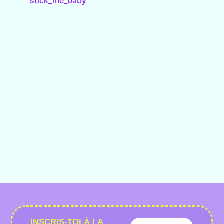
stick_me_baby
INSCRIS-TOI À LA