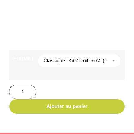
sauvage de la nature, ce design combine des
touches florales vibrantes et des teintes naturelles
pour apporter un souffle d’aventure et de liberté à
vos objets du quotidien. 🌿🌸
7,90
€
–
14,90
€
TTC
FORMAT
Ajouter au panier