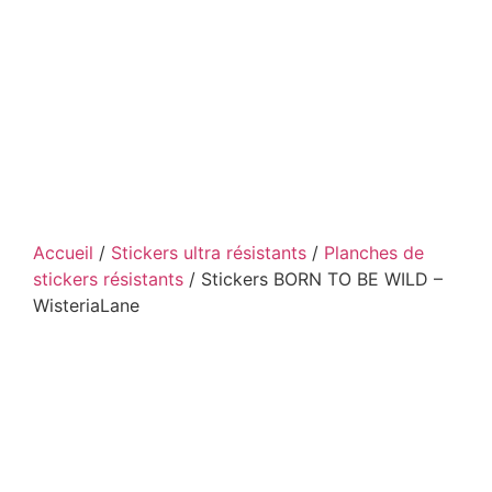
Accueil
/
Stickers ultra résistants
/
Planches de
stickers résistants
/ Stickers BORN TO BE WILD –
WisteriaLane
Stickers BORN TO BE
WILD – WisteriaLane
Laissez-vous emporter par l’énergie sauvage et
florale des
stickers ultra-résistants Born to be
Wild – Wysteria Lane
. Inspiré par la beauté