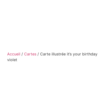
Accueil
/
Cartes
/ Carte illustrée it’s your birthday
violet
Carte illustrée it’s your
birthday violet
Une carte pleine de bonne humeur pour célébrer les
petits et grands moments.
Avec ses couleurs vives et son style graphique
expressif, cette carte design apporte une touche