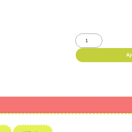
Idéal pour un cadeau, une
caractère à vos essentiels
2,50
€
TTC
Aj