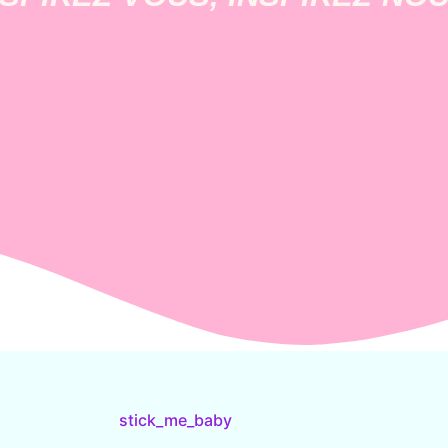
stick_me_baby