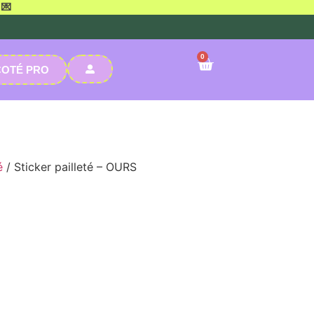
 💌
0
COTÉ PRO
é
/ Sticker pailleté – OURS
illeté – OURS
 à vos objets du quotidien avec ce
 doux et aux message good vibe
pactant
, parfaits pour personnaliser un
 coque de téléphone ou tout autre