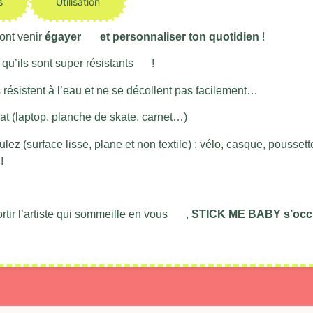
s
Utilisation
ont venir
égayer
et personnaliser ton quotidien
!
 qu’ils sont super résistants
!
ls résistent à l’eau et ne se décollent pas facilement…
lat (laptop, planche de skate, carnet…)
ulez (surface lisse, plane et non textile) : vélo, casque, pousse
!
ortir l’artiste qui sommeille en vous
,
STICK ME BABY s’occu