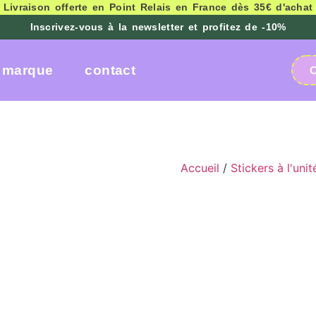
 Livraison offerte en Point Relais en France dès 35€ d'achat
Inscrivez-vous à la newsletter et profitez de -10%
a marque
contact
Accueil
/
Stickers à l'unit
Sticker pa
Ajoutez une touche d’éclat
sticker pailleté
, au design
Un
design moderne et im
ordinateur, un agenda, une
support.