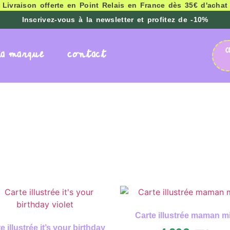
 Livraison offerte en Point Relais en France dès 35€ d'achat
Inscrivez-vous à la newsletter et profitez de -10%
C
la marque
contact
Carte illustrée maman m
e illustrée it’s your birthday