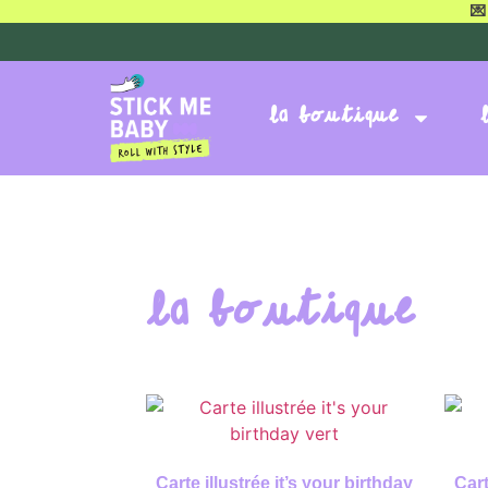
💌
la boutique
La boutique
Carte illustrée it’s your birthday
Cart