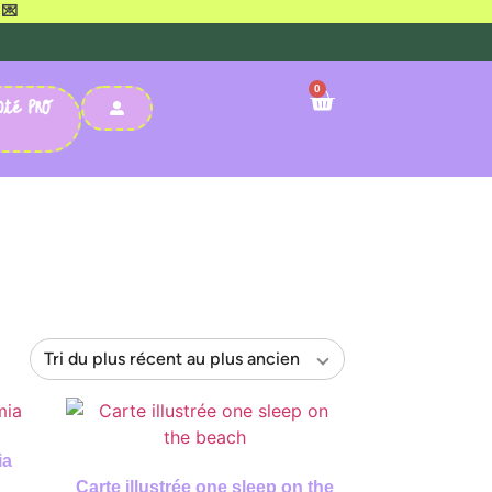
 💌
0
OTÉ PRO
ia
Carte illustrée one sleep on the