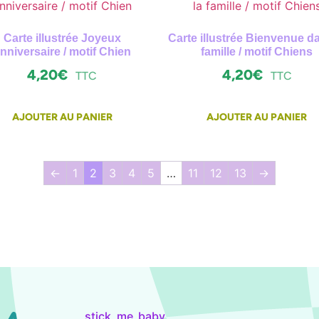
Carte illustrée Joyeux
Carte illustrée Bienvenue da
nniversaire / motif Chien
famille / motif Chiens
4,20
€
4,20
€
TTC
TTC
AJOUTER AU PANIER
AJOUTER AU PANIER
←
1
2
3
4
5
…
11
12
13
→
stick_me_baby